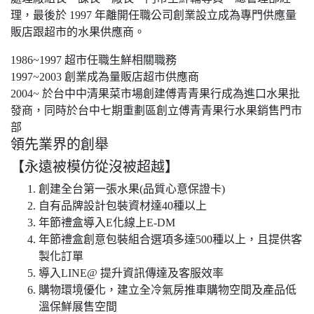
理，最後於 1997 年離開任職公司創業設立成為專門供應量
販店跟超市的水果供應商。
1986~1997 超市任職生鮮相關職務
1997~2003 創業成為量販店超市供應商
2004~ 於台中中清果菜市場創建傅青青果行成為進口水果批
發商，同時於台中七期重劃區創立傅青青果行水果銷售門市
部
領先業界的創舉
【永遠被模仿從沒被超越】
創建全台第一張水果(品質心意保證卡)
自有品牌設計包裝資材達40種以上
年節禮盒導入E化線上E-DM
年節禮盒創意包裝組合選項多達500種以上，且提供客
製化訂單
導入LINE@ 提升資訊傳達及客服效率
購物環境優化，建立全冷氣房推車購物空間及產品低
溫保鮮展售空間